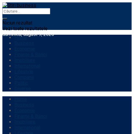
Niciun rezultat
Vezi toate rezultatele
duminică, august 9, 2026
Home
Business
Economie
Finanțe & Bănci
Imobiliare
Internațional
Lifestyle
Companii
Politic
Diverse
Home
Business
Economie
Finanțe & Bănci
Imobiliare
Internațional
Lifestyle