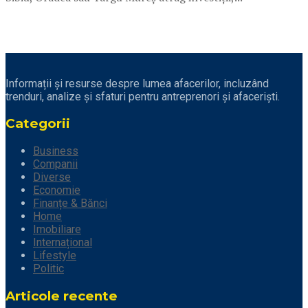
Informații și resurse despre lumea afacerilor, incluzând
trenduri, analize și sfaturi pentru antreprenori și afaceriști.
Categorii
Business
Companii
Diverse
Economie
Finanțe & Bănci
Home
Imobiliare
Internațional
Lifestyle
Politic
Articole recente