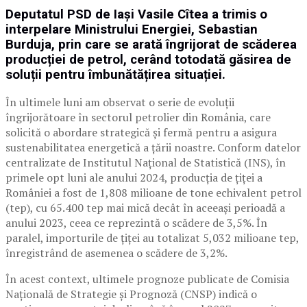
Deputatul PSD de Iași Vasile Cîtea a trimis o
interpelare Ministrului Energiei, Sebastian
Burduja, prin care se arată îngrijorat de scăderea
producției de petrol, cerând totodată găsirea de
soluții pentru îmbunătățirea situației.
În ultimele luni am observat o serie de evoluții
îngrijorătoare în sectorul petrolier din România, care
solicită o abordare strategică și fermă pentru a asigura
sustenabilitatea energetică a țării noastre. Conform datelor
centralizate de Institutul Național de Statistică (INS), în
primele opt luni ale anului 2024, producția de țiței a
României a fost de 1,808 milioane de tone echivalent petrol
(tep), cu 65.400 tep mai mică decât în aceeași perioadă a
anului 2023, ceea ce reprezintă o scădere de 3,5%. În
paralel, importurile de țiței au totalizat 5,032 milioane tep,
înregistrând de asemenea o scădere de 3,2%.
În acest context, ultimele prognoze publicate de Comisia
Națională de Strategie și Prognoză (CNSP) indică o