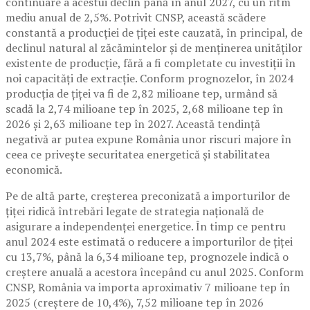
continuare a acestui declin până în anul 2027, cu un ritm
mediu anual de 2,5%. Potrivit CNSP, această scădere
constantă a producției de țiței este cauzată, în principal, de
declinul natural al zăcămintelor și de menținerea unităților
existente de producție, fără a fi completate cu investiții în
noi capacități de extracție. Conform prognozelor, în 2024
producția de țiței va fi de 2,82 milioane tep, urmând să
scadă la 2,74 milioane tep în 2025, 2,68 milioane tep în
2026 și 2,63 milioane tep în 2027. Această tendință
negativă ar putea expune România unor riscuri majore în
ceea ce privește securitatea energetică și stabilitatea
economică.
Pe de altă parte, creșterea preconizată a importurilor de
țiței ridică întrebări legate de strategia națională de
asigurare a independenței energetice. În timp ce pentru
anul 2024 este estimată o reducere a importurilor de țiței
cu 13,7%, până la 6,34 milioane tep, prognozele indică o
creștere anuală a acestora începând cu anul 2025. Conform
CNSP, România va importa aproximativ 7 milioane tep în
2025 (creștere de 10,4%), 7,52 milioane tep în 2026