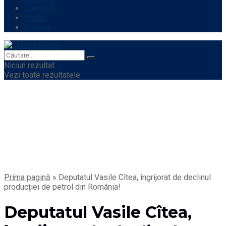
Companii
Politic
Diverse
Niciun rezultat
Vezi toate rezultatele
Prima pagină
»
Deputatul Vasile Cîtea, îngrijorat de declinul
producției de petrol din România!
Deputatul Vasile Cîtea,