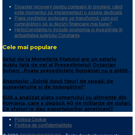
Disaster recovery pentru companii în creștere: când
este momentul să implementezi o soluție dedicată
Piața creditelor ipotecare se transformă: cum pot
cumpărătorii să ia decizii financiare mai bune?
HelloConstanta.ro include economia și investițiile în
actualitatea județului Constanța
Cele mai populare
Șeful de la Monetăria Statului are un salariu
dublu față de cel al Președintelui! Octavian
Schen: „Poate președintele României nu e plătit
suficient”
Anastasiu: „Există două tipuri de șpagă: de
supraviețuire și de îmbogățire!”
SUA a analizat piața comerțului cu alimente din
România, care a depășit 40 de miliarde de dolari.
Ce sfaturi le dau exportatorilor americani?
Politica Cookie
Politica de confidențialitate