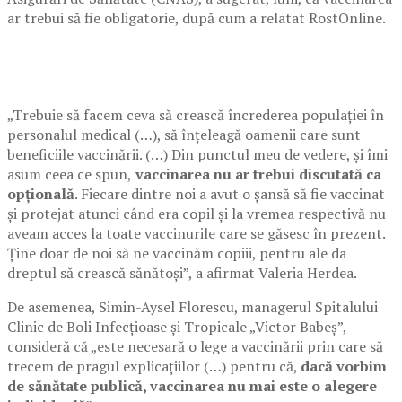
ar trebui să fie obligatorie, după cum a relatat RostOnline.
„Trebuie să facem ceva să crească încrederea populaţiei în
personalul medical (…), să înţeleagă oamenii care sunt
beneficiile vaccinării. (…) Din punctul meu de vedere, şi îmi
asum ceea ce spun,
vaccinarea nu ar trebui discutată ca
opţională
. Fiecare dintre noi a avut o şansă să fie vaccinat
şi protejat atunci când era copil şi la vremea respectivă nu
aveam acces la toate vaccinurile care se găsesc în prezent.
Ţine doar de noi să ne vaccinăm copiii, pentru ale da
dreptul să crească sănătoşi”, a afirmat Valeria Herdea.
De asemenea, Simin-Aysel Florescu, managerul Spitalului
Clinic de Boli Infecţioase şi Tropicale „Victor Babeş”,
consideră că „este necesară o lege a vaccinării prin care să
trecem de pragul explicaţiilor (…) pentru că,
dacă vorbim
de sănătate publică, vaccinarea nu mai este o alegere