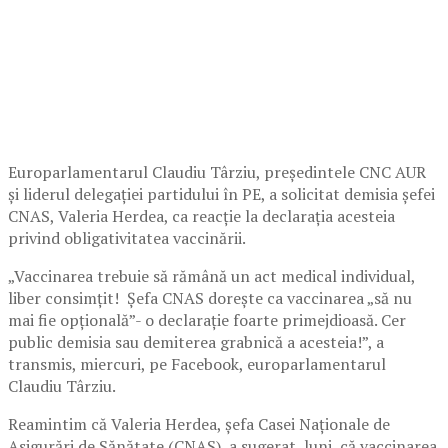
Europarlamentarul Claudiu Târziu, președintele CNC AUR
și liderul delegației partidului în PE, a solicitat demisia șefei
CNAS, Valeria Herdea, ca reacție la declarația acesteia
privind obligativitatea vaccinării.
„Vaccinarea trebuie să rămână un act medical individual,
liber consimțit! Șefa CNAS dorește ca vaccinarea „să nu
mai fie opțională”- o declarație foarte primejdioasă. Cer
public demisia sau demiterea grabnică a acesteia!”, a
transmis, miercuri, pe Facebook, europarlamentarul
Claudiu Târziu.
Reamintim că Valeria Herdea, șefa Casei Naţionale de
Asigurări de Sănătate (CNAS), a sugerat, luni, că vaccinarea