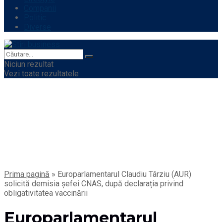
Companii
Politic
Diverse
Niciun rezultat
Vezi toate rezultatele
Prima pagină
»
Europarlamentarul Claudiu Târziu (AUR)
solicită demisia șefei CNAS, după declarația privind
obligativitatea vaccinării
Europarlamentarul