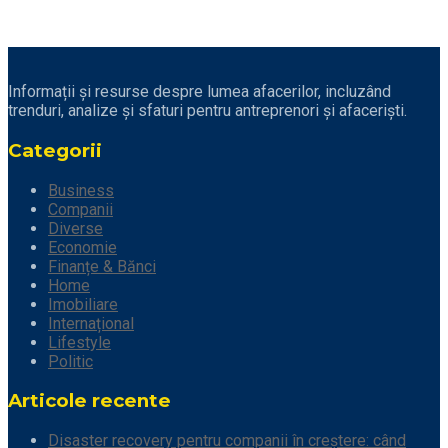
Informații și resurse despre lumea afacerilor, incluzând
trenduri, analize și sfaturi pentru antreprenori și afaceriști.
Categorii
Business
Companii
Diverse
Economie
Finanțe & Bănci
Home
Imobiliare
Internațional
Lifestyle
Politic
Articole recente
Disaster recovery pentru companii în creștere: când