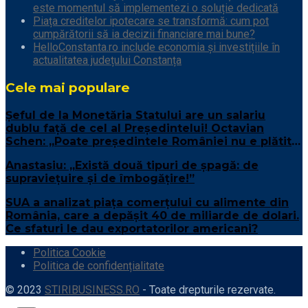
este momentul să implementezi o soluție dedicată
Piața creditelor ipotecare se transformă: cum pot
cumpărătorii să ia decizii financiare mai bune?
HelloConstanta.ro include economia și investițiile în
actualitatea județului Constanța
Cele mai populare
Șeful de la Monetăria Statului are un salariu
dublu față de cel al Președintelui! Octavian
Schen: „Poate președintele României nu e plătit
suficient”
Anastasiu: „Există două tipuri de șpagă: de
supraviețuire și de îmbogățire!”
SUA a analizat piața comerțului cu alimente din
România, care a depășit 40 de miliarde de dolari.
Ce sfaturi le dau exportatorilor americani?
Politica Cookie
Politica de confidențialitate
© 2023
STIRIBUSINESS.RO
- Toate drepturile rezervate.