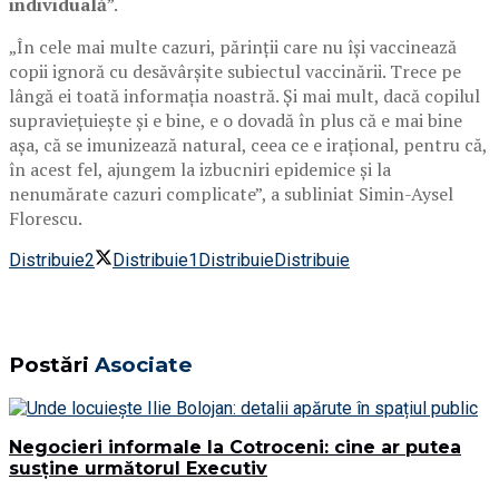
individuală
”.
„În cele mai multe cazuri, părinţii care nu îşi vaccinează
copii ignoră cu desăvârşite subiectul vaccinării. Trece pe
lângă ei toată informaţia noastră. Şi mai mult, dacă copilul
supravieţuieşte şi e bine, e o dovadă în plus că e mai bine
aşa, că se imunizează natural, ceea ce e iraţional, pentru că,
în acest fel, ajungem la izbucniri epidemice şi la
nenumărate cazuri complicate”, a subliniat Simin-Aysel
Florescu.
Distribuie
2
Distribuie
1
Distribuie
Distribuie
Postări
Asociate
Negocieri informale la Cotroceni: cine ar putea
susține următorul Executiv