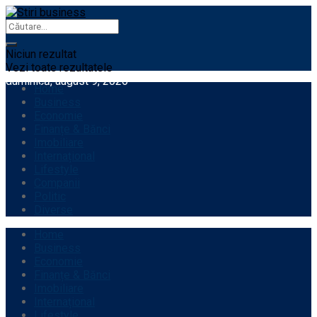
Niciun rezultat
Vezi toate rezultatele
duminică, august 9, 2026
Home
Business
Economie
Finanțe & Bănci
Imobiliare
Internațional
Lifestyle
Companii
Politic
Diverse
Home
Business
Economie
Finanțe & Bănci
Imobiliare
Internațional
Lifestyle