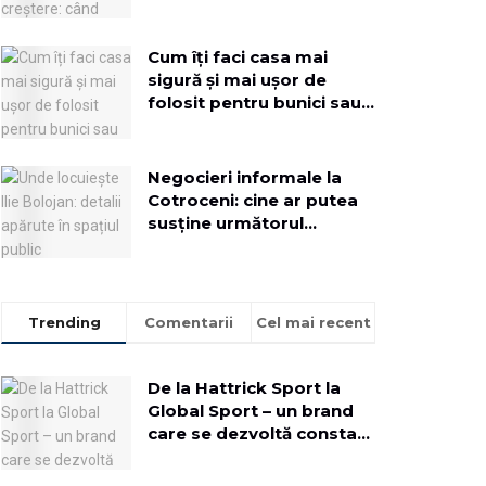
implementezi o soluție
dedicată
Cum îți faci casa mai
sigură și mai ușor de
folosit pentru bunici sau
rude mai în vârstă
Negocieri informale la
Cotroceni: cine ar putea
susține următorul
Executiv
Trending
Comentarii
Cel mai recent
De la Hattrick Sport la
Global Sport – un brand
care se dezvoltă constant
pentru a aduce oamenii
mai aproape