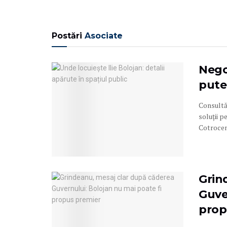
Postări
Asociate
Negoc
pute
Consultă
soluții p
Cotroceni
Grin
Guve
prop