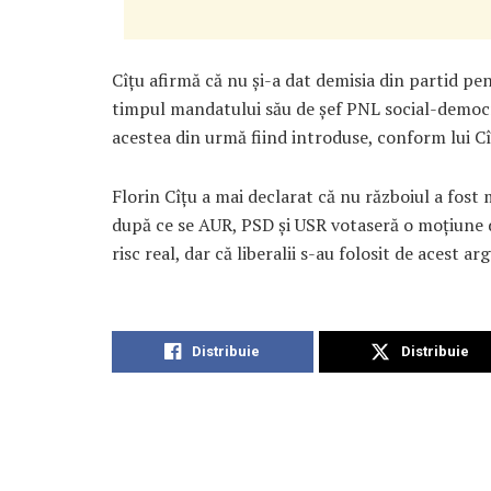
Cîțu afirmă că nu și-a dat demisia din partid pe
timpul mandatului său de șef PNL social-democra
acestea din urmă fiind introduse, conform lui C
Florin Cîțu a mai declarat că nu războiul a fost 
după ce se AUR, PSD și USR votaseră o moțiune d
risc real, dar că liberalii s-au folosit de acest 
Distribuie
Distribuie