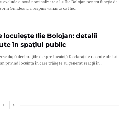
 exclude o nouă nominalizare a lui Ilie Bolojan pentru funcția de
orin Grindeanu a respins varianta ca Ilie...
locuiește Ilie Bolojan: detalii
te în spațiul public
se după declarațiile despre locuință Declarațiile recente ale lui
jan privind locuința în care trăiește au generat reacții în...