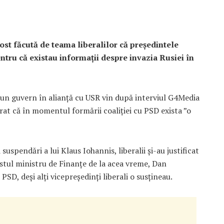
ost făcută de teama liberalilor că președintele
ntru că existau informații despre invazia Rusiei în
 un guvern în alianță cu USR vin după interviul G4Media
rat că în momentul formării coaliției cu PSD exista ”o
suspendări a lui Klaus Iohannis, liberalii și-au justificat
fostul ministru de Finanțe de la acea vreme, Dan
PSD, deși alți vicepreședinți liberali o susțineau.