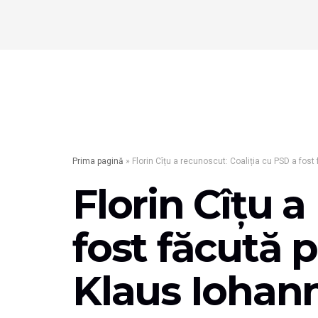
Prima pagină
»
Florin Cîțu a recunoscut: Coaliția cu PSD a fost
Florin Cîțu a
fost făcută 
Klaus Iohann