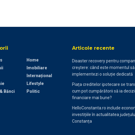
rii
Articole recente
s
Home
Disaster recovery pentru compani
creștere: când este momentul să
ii
Imobiliare
implementezi o soluție dedicată
Internațional
ie
Lifestyle
Piața creditelor ipotecare se tra
cum pot cumpărătorii să ia decizi
 & Bănci
Politic
financiare mai bune?
HelloConstanta.ro include econom
investițiile în actualitatea județulu
Constanța