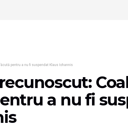
 făcută pentru a nu fi suspendat Klaus Iohannis
 recunoscut: Coa
pentru a nu fi su
is