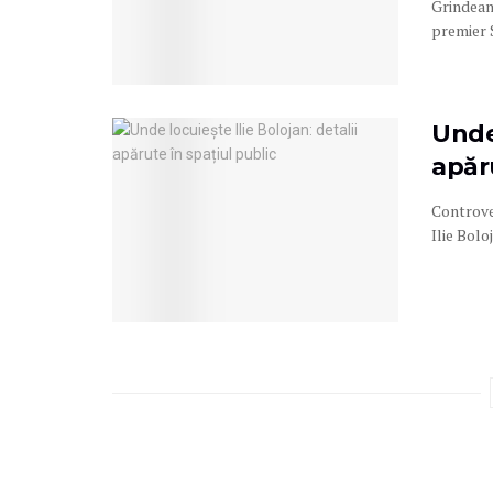
Grindeanu
premier S
Unde 
apăru
Controver
Ilie Bolo