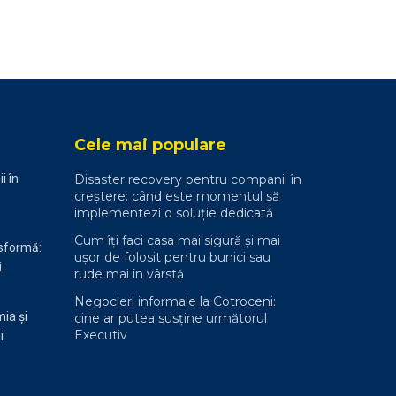
Cele mai populare
i în
Disaster recovery pentru companii în
creștere: când este momentul să
implementezi o soluție dedicată
Cum îți faci casa mai sigură și mai
nsformă:
ușor de folosit pentru bunici sau
i
rude mai în vârstă
Negocieri informale la Cotroceni:
ia și
cine ar putea susține următorul
Executiv
i