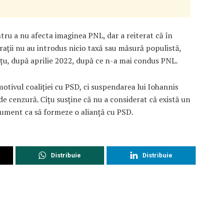
ntru a nu afecta imaginea PNL, dar a reiterat că în
ții nu au introdus nicio taxă sau măsură populistă,
îțu, după aprilie 2022, după ce n-a mai condus PNL.
motivul coaliției cu PSD, ci suspendarea lui Iohannis
e cenzură. Cîțu susține că nu a considerat că există un
argument ca să formeze o alianță cu PSD.
Distribuie
Distribuie