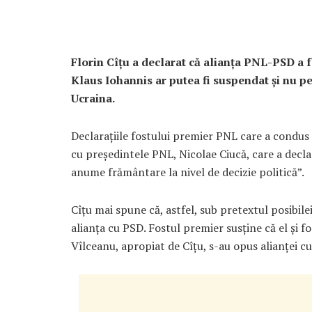
Florin Cîțu a declarat că alianța PNL-PSD a f
Klaus Iohannis ar putea fi suspendat și nu pe
Ucraina.
Declarațiile fostului premier PNL care a condus
cu președintele PNL, Nicolae Ciucă, care a decla
anume frământare la nivel de decizie politică”.
Cîțu mai spune că, astfel, sub pretextul posibilei 
alianța cu PSD. Fostul premier susține că el și 
Vîlceanu, apropiat de Cîțu, s-au opus alianței cu 