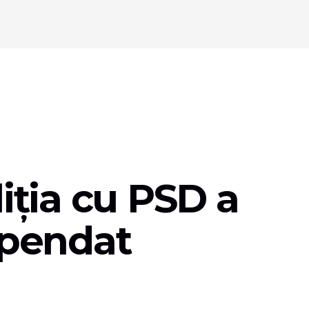
liția cu PSD a
spendat