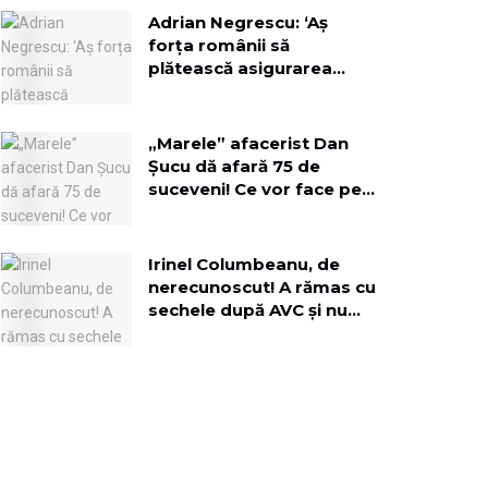
Adrian Negrescu: ‘Aș
forța românii să
plătească asigurarea
obligatorie, pe lângă
toate impozitele la timp!’
„Marele” afacerist Dan
Șucu dă afară 75 de
suceveni! Ce vor face pe
terenul fostei fabrici de
mobilă?
Irinel Columbeanu, de
nerecunoscut! A rămas cu
sechele după AVC și nu
mai vede cu un ochi:
„Viciul meu au fost
femeile”