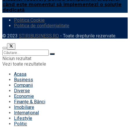
când este momentul să implementezi o soluție
dedicată
Politica Cookie
Politica de confidențialitate
© 2023
STIRIBUSINESS.RO
- Toate drepturile rezervate.
Niciun rezultat
Vezi toate rezultatele
Acasa
Business
Companii
Diverse
Economie
Finanțe & Bănci
Imobiliare
Internațional
Lifestyle
Politic