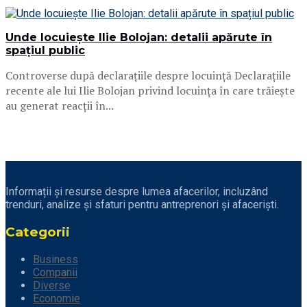
Unde locuiește Ilie Bolojan: detalii apărute în
spațiul public
Controverse după declarațiile despre locuință Declarațiile
recente ale lui Ilie Bolojan privind locuința în care trăiește
au generat reacții în...
Informații și resurse despre lumea afacerilor, incluzând
trenduri, analize și sfaturi pentru antreprenori și afaceriști.
Categorii
Business
Companii
Diverse
Economie