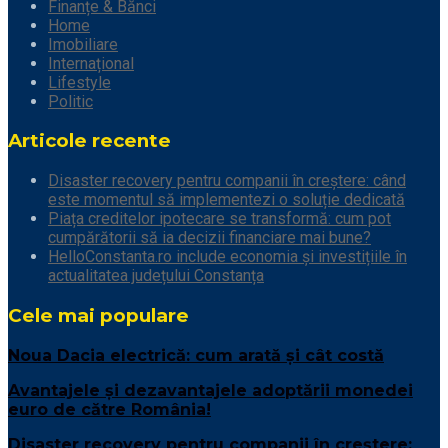
Finanțe & Bănci
Home
Imobiliare
Internațional
Lifestyle
Politic
Articole recente
Disaster recovery pentru companii în creștere: când
este momentul să implementezi o soluție dedicată
Piața creditelor ipotecare se transformă: cum pot
cumpărătorii să ia decizii financiare mai bune?
HelloConstanta.ro include economia și investițiile în
actualitatea județului Constanța
Cele mai populare
Noua Dacia electrică: cum arată și cât costă
Avantajele și dezavantajele adoptării monedei
euro de către România!
Disaster recovery pentru companii în creștere: