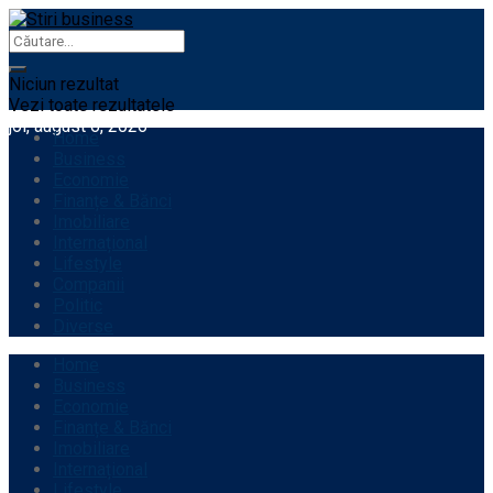
Niciun rezultat
Vezi toate rezultatele
joi, august 6, 2026
Home
Business
Economie
Finanțe & Bănci
Imobiliare
Internațional
Lifestyle
Companii
Politic
Diverse
Home
Business
Economie
Finanțe & Bănci
Imobiliare
Internațional
Lifestyle