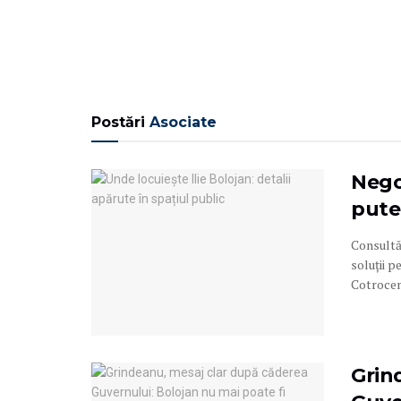
Postări
Asociate
Negoc
pute
Consultă
soluții p
Cotroceni
Grin