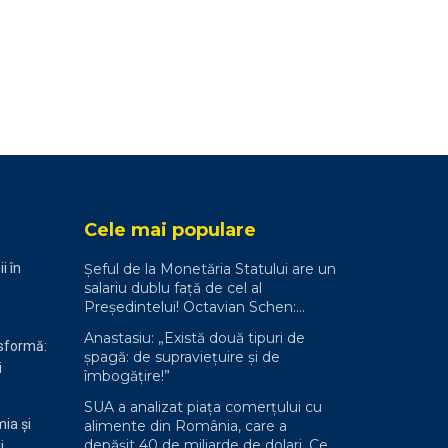
Cele mai populare
i în
Șeful de la Monetăria Statului are un
salariu dublu față de cel al
Președintelui! Octavian Schen:
„Poate președintele României nu e
Anastasiu: „Există două tipuri de
plătit suficient”
nsformă:
șpagă: de supraviețuire și de
i
îmbogățire!”
SUA a analizat piața comerțului cu
ia și
alimente din România, care a
depășit 40 de miliarde de dolari. Ce
i