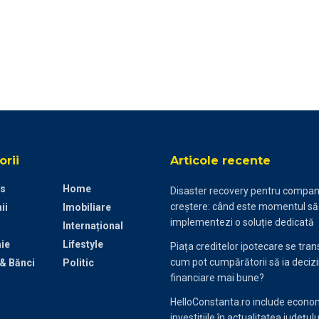
rii
Articole recente
s
Home
Disaster recovery pentru compani
creștere: când este momentul să
ii
Imobiliare
implementezi o soluție dedicată
Internațional
ie
Lifestyle
Piața creditelor ipotecare se tra
cum pot cumpărătorii să ia decizi
 & Bănci
Politic
financiare mai bune?
HelloConstanta.ro include econom
investițiile în actualitatea județulu