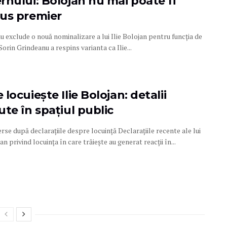
rnului: Bolojan nu mai poate fi
us premier
 exclude o nouă nominalizare a lui Ilie Bolojan pentru funcția de
orin Grindeanu a respins varianta ca Ilie...
locuiește Ilie Bolojan: detalii
te în spațiul public
se după declarațiile despre locuință Declarațiile recente ale lui
jan privind locuința în care trăiește au generat reacții în...