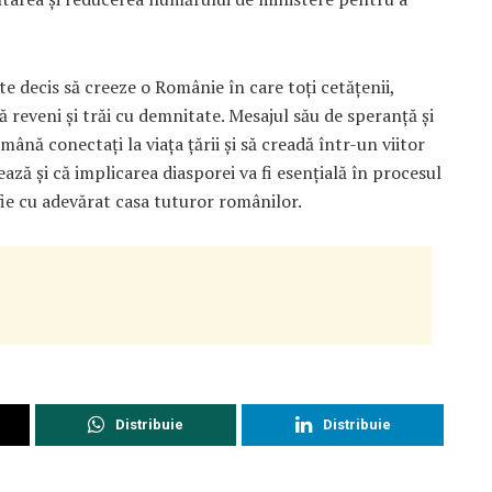
e decis să creeze o Românie în care toți cetățenii,
ă reveni și trăi cu demnitate. Mesajul său de speranță și
ămână conectați la viața țării și să creadă într-un viitor
ză și că implicarea diasporei va fi esențială în procesul
fie cu adevărat casa tuturor românilor.
Distribuie
Distribuie