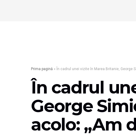
Prima pagină
»
În cadrul unei vizite în Marea Britanie, George
În cadrul une
George Simio
acolo: „Am d