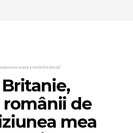
 readucerea acasă a românilor plecați”
 Britanie,
u românii de
viziunea mea