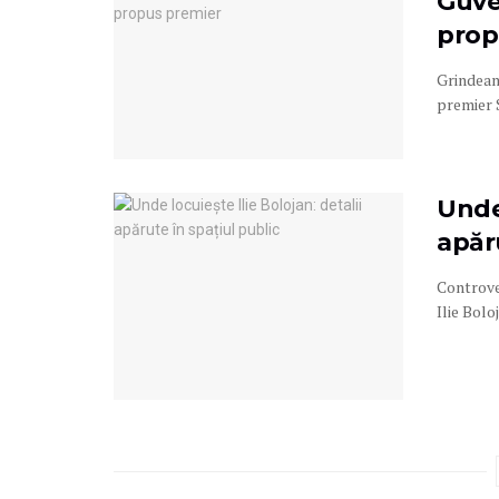
Guve
prop
Grindeanu
premier S
Unde 
apăru
Controver
Ilie Bolo