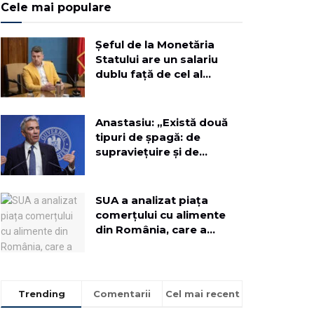
Cele mai populare
Șeful de la Monetăria
Statului are un salariu
dublu față de cel al
Președintelui! Octavian
Schen: „Poate
președintele României nu
Anastasiu: „Există două
e plătit suficient”
tipuri de șpagă: de
supraviețuire și de
îmbogățire!”
SUA a analizat piața
comerțului cu alimente
din România, care a
depășit 40 de miliarde de
dolari. Ce sfaturi le dau
exportatorilor americani?
Trending
Comentarii
Cel mai recent