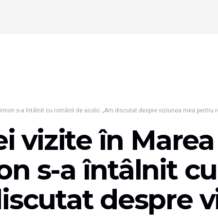
 Simion s-a întâlnit cu românii de acolo: „Am discutat despre viziunea mea pentru
i vizite în Marea
n s-a întâlnit c
iscutat despre 