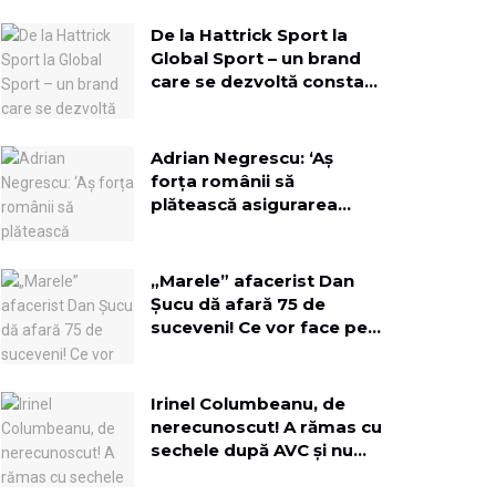
De la Hattrick Sport la
Global Sport – un brand
care se dezvoltă constant
pentru a aduce oamenii
mai aproape
Adrian Negrescu: ‘Aș
forța românii să
plătească asigurarea
obligatorie, pe lângă
toate impozitele la timp!’
„Marele” afacerist Dan
Șucu dă afară 75 de
suceveni! Ce vor face pe
terenul fostei fabrici de
mobilă?
Irinel Columbeanu, de
nerecunoscut! A rămas cu
sechele după AVC și nu
mai vede cu un ochi: