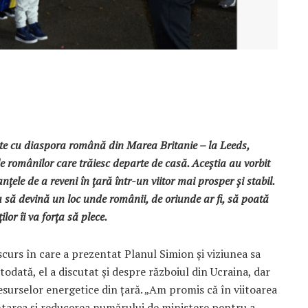
nte cu diaspora română din Marea Britanie – la Leeds,
le românilor care trăiesc departe de casă. Aceștia au vorbit
nțele de a reveni în țară într-un viitor mai prosper și stabil.
 să devină un loc unde românii, de oriunde ar fi, să poată
lor îi va forța să plece.
curs în care a prezentat Planul Simion și viziunea sa
odată, el a discutat și despre războiul din Ucraina, dar
esurselor energetice din țară. „Am promis că în viitoarea
tarea și reducerea numărului de ministere pentru a