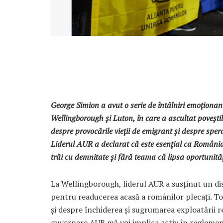
George Simion a avut o serie de întâlniri emoționa
Wellingborough și Luton, în care a ascultat povești
despre provocările vieții de emigrant și despre spera
Liderul AUR a declarat că este esențial ca România
trăi cu demnitate și fără teama că lipsa oportunități
La Wellingborough, liderul AUR a susținut un dis
pentru readucerea acasă a românilor plecați. Tot
și despre închiderea și sugrumarea exploatării r
guvernare AUR mă voi implica activ în reglemen