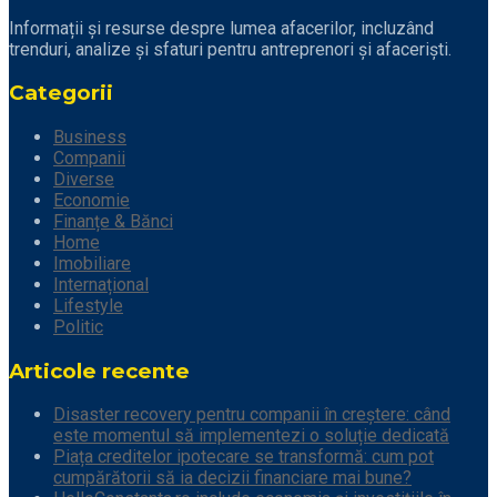
Informații și resurse despre lumea afacerilor, incluzând
trenduri, analize și sfaturi pentru antreprenori și afaceriști.
Categorii
Business
Companii
Diverse
Economie
Finanțe & Bănci
Home
Imobiliare
Internațional
Lifestyle
Politic
Articole recente
Disaster recovery pentru companii în creștere: când
este momentul să implementezi o soluție dedicată
Piața creditelor ipotecare se transformă: cum pot
cumpărătorii să ia decizii financiare mai bune?