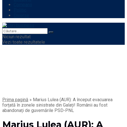
Companii
Politic
Diverse
Niciun rezultat
Vezi toate rezultatele
Prima pagină
»
Marius Lulea (AUR): A început evacuarea
forțată în zonele sinistrate din Galați! Românii au fost
abandonați de guvernările PSD-PNL
Marius Lulea (AUR): A