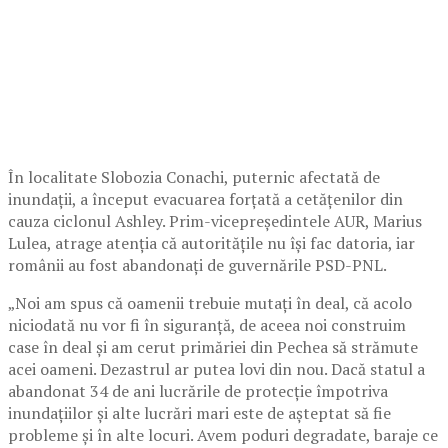
În localitate Slobozia Conachi, puternic afectată de
inundații, a început evacuarea forțată a cetățenilor din
cauza ciclonul Ashley. Prim-vicepreședintele AUR, Marius
Lulea, atrage atenția că autoritățile nu își fac datoria, iar
românii au fost abandonați de guvernările PSD-PNL.
„Noi am spus că oamenii trebuie mutați în deal, că acolo
niciodată nu vor fi în siguranță, de aceea noi construim
case în deal și am cerut primăriei din Pechea să strămute
acei oameni. Dezastrul ar putea lovi din nou. Dacă statul a
abandonat 34 de ani lucrările de protecție împotriva
inundațiilor și alte lucrări mari este de așteptat să fie
probleme și în alte locuri. Avem poduri degradate, baraje ce