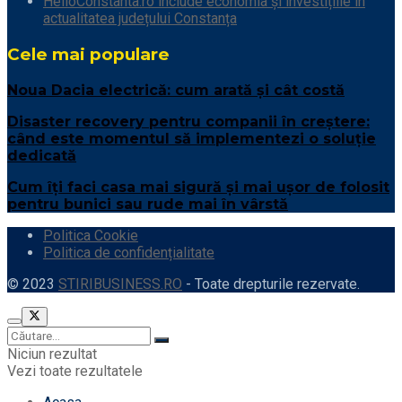
HelloConstanta.ro include economia și investițiile în
actualitatea județului Constanța
Cele mai populare
Noua Dacia electrică: cum arată și cât costă
Disaster recovery pentru companii în creștere:
când este momentul să implementezi o soluție
dedicată
Cum îți faci casa mai sigură și mai ușor de folosit
pentru bunici sau rude mai în vârstă
Politica Cookie
Politica de confidențialitate
© 2023
STIRIBUSINESS.RO
- Toate drepturile rezervate.
Niciun rezultat
Vezi toate rezultatele