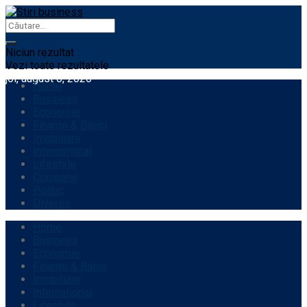
Niciun rezultat
Vezi toate rezultatele
joi, august 6, 2026
Home
Business
Economie
Finanțe & Bănci
Imobiliare
Internațional
Lifestyle
Companii
Politic
Diverse
Home
Business
Economie
Finanțe & Bănci
Imobiliare
Internațional
Lifestyle