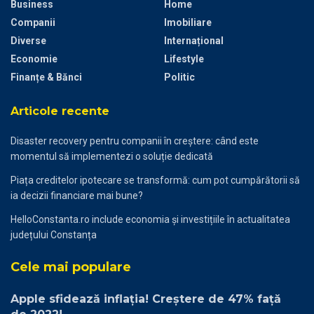
Business
Home
Companii
Imobiliare
Diverse
Internațional
Economie
Lifestyle
Finanțe & Bănci
Politic
Articole recente
Disaster recovery pentru companii în creștere: când este
momentul să implementezi o soluție dedicată
Piața creditelor ipotecare se transformă: cum pot cumpărătorii să
ia decizii financiare mai bune?
HelloConstanta.ro include economia și investițiile în actualitatea
județului Constanța
Cele mai populare
Apple sfidează inflaţia! Creştere de 47% față