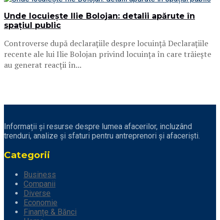
Unde locuiește Ilie Bolojan: detalii apărute în
spațiul public
Controverse după declarațiile despre locuință Declarațiile
recente ale lui Ilie Bolojan privind locuința în care trăiește
au generat reacții în...
Informații și resurse despre lumea afacerilor, incluzând
trenduri, analize și sfaturi pentru antreprenori și afaceriști.
Categorii
Business
Companii
Diverse
Economie
Finanțe & Bănci