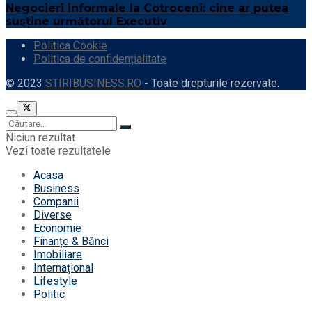
Negocieri informale la Cotroceni: cine ar putea
susține următorul Executiv
Politica Cookie
Politica de confidențialitate
© 2023
STIRIBUSINESS.RO
- Toate drepturile rezervate.
Niciun rezultat
Vezi toate rezultatele
Acasa
Business
Companii
Diverse
Economie
Finanțe & Bănci
Imobiliare
Internațional
Lifestyle
Politic