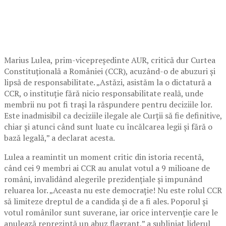
Marius Lulea, prim-vicepreședinte AUR, critică dur Curtea
Constituțională a României (CCR), acuzând-o de abuzuri și
lipsă de responsabilitate. „Astăzi, asistăm la o dictatură a
CCR, o instituție fără nicio responsabilitate reală, unde
membrii nu pot fi trași la răspundere pentru deciziile lor.
Este inadmisibil ca deciziile ilegale ale Curții să fie definitive,
chiar și atunci când sunt luate cu încălcarea legii și fără o
bază legală,” a declarat acesta.
Lulea a reamintit un moment critic din istoria recentă,
când cei 9 membri ai CCR au anulat votul a 9 milioane de
români, invalidând alegerile prezidențiale și impunând
reluarea lor. „Aceasta nu este democrație! Nu este rolul CCR
să limiteze dreptul de a candida și de a fi ales. Poporul și
votul românilor sunt suverane, iar orice intervenție care le
anulează reprezintă un abuz flagrant,” a subliniat liderul