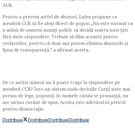
AUR.
Pentru a preveni astfel de abuzuri, Lulea propune ca
membrii CCR să fie aleși direct de popor. „Nu este normal ca
o mână de oameni numiți politic să decidă soarta unei țări
fără nicio răspundere. Trebuie să dăm această putere
cetățenilor, pentru că doar așa putem elimina abuzurile și
lipsa de transparență,” a afirmat acesta.
De ce astăzi nimeni nu îi poate trage la răspundere pe
membrii CCR? Într-un sistem unde deciziile Curții sunt mai
presus de lege, poporul, în numele căruia se pronunță, nu
are niciun cuvânt de spus. Acesta este adevăratul pericol
pentru democrație.
Distribuie
Distribuie
Distribuie
Distribuie