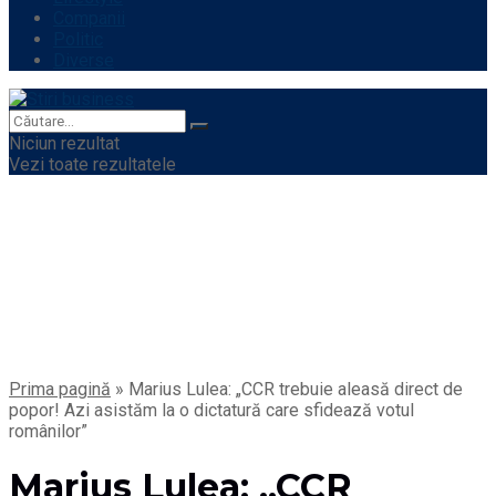
Companii
Politic
Diverse
Niciun rezultat
Vezi toate rezultatele
Prima pagină
»
Marius Lulea: „CCR trebuie aleasă direct de
popor! Azi asistăm la o dictatură care sfidează votul
românilor”
Marius Lulea: „CCR