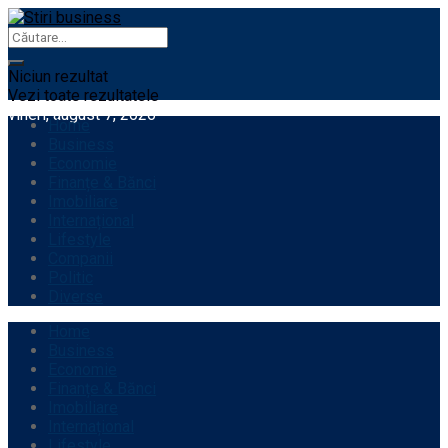
Niciun rezultat
Vezi toate rezultatele
vineri, august 7, 2026
Home
Business
Economie
Finanțe & Bănci
Imobiliare
Internațional
Lifestyle
Companii
Politic
Diverse
Home
Business
Economie
Finanțe & Bănci
Imobiliare
Internațional
Lifestyle