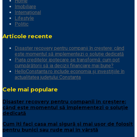
Home
Imobiliare
Internațional
Lifestyle
Politic
Articole recente
Disaster recovery pentru companii în creștere: când
este momentul să implementezi o soluție dedicată
Piața creditelor ipotecare se transformă: cum pot
cumpărătorii să ia decizii financiare mai bune?
HelloConstanta.ro include economia și investițiile în
actualitatea județului Constanța
Cele mai populare
Disaster recovery pentru companii în creștere:
când este momentul să implementezi o soluție
dedicată
Cum îți faci casa mai sigură și mai ușor de folosit
pentru bunici sau rude mai în vârstă