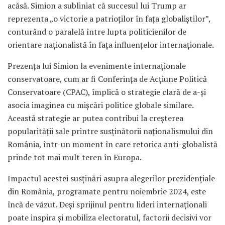
acăsă. Simion a subliniat că succesul lui Trump ar
reprezenta „o victorie a patrioților în fața globaliștilor”,
conturând o paralelă între lupta politicienilor de
orientare naționalistă în fața influențelor internaționale.
Prezența lui Simion la evenimente internaționale
conservatoare, cum ar fi Conferința de Acțiune Politică
Conservatoare (CPAC), împlică o strategie clară de a-și
asocia imaginea cu mișcări politice globale similare.
Această strategie ar putea contribui la creșterea
popularității sale printre susținătorii naționalismului din
România, într-un moment în care retorica anti-globalistă
prinde tot mai mult teren în Europa.
Impactul acestei susținări asupra alegerilor prezidențiale
din România, programate pentru noiembrie 2024, este
încă de văzut. Deși sprijinul pentru lideri internaționali
poate inspira și mobiliza electoratul, factorii decisivi vor